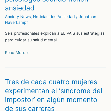
trabajar
ansiedad
en
Anxiety News
,
Noticias des Ansiedad
/
Jonathan
temas
Haverkampf
como
la
Seis profesionales explican a EL PAÍS sus estrategias
ansiedad
para cuidar su salud mental
o
la
De
Read More »
depresión”
darse
una
ducha
a
Tres de cada cuatro mujeres
escribir
experimentan el ‘síndrome del
pensamientos:
impostor’ en algún momento
así
actúan
de sus carreras