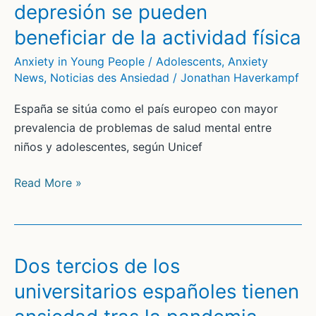
depresión se pueden
“Cuando
beneficiar de la actividad física
me
recuerdan
Anxiety in Young People / Adolescents
,
Anxiety
que
News
,
Noticias des Ansiedad
/
Jonathan Haverkampf
tengo
España se sitúa como el país europeo con mayor
una
prevalencia de problemas de salud mental entre
Bota
niños y adolescentes, según Unicef
de
Bronce
Los
Read More »
me
niños
entra
y
la
adolescentes
risa”
con
Dos tercios de los
depresión
universitarios españoles tienen
se
pueden