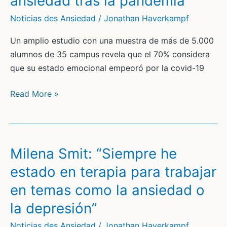
ansiedad tras la pandemia
beneficiar
Noticias des Ansiedad
/
Jonathan Haverkampf
de
Un amplio estudio con una muestra de más de 5.000
la
alumnos de 35 campus revela que el 70% considera
actividad
que su estado emocional empeoró por la covid-19
física
Dos
Read More »
tercios
de
los
universitarios
Milena Smit: “Siempre he
españoles
estado en terapia para trabajar
tienen
en temas como la ansiedad o
ansiedad
tras
la depresión”
la
Noticias des Ansiedad
/
Jonathan Haverkampf