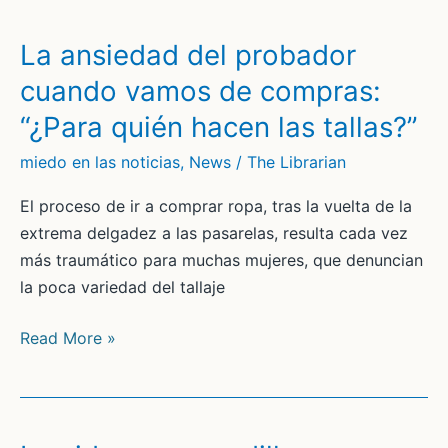
solución
a
La ansiedad del probador
la
cuando vamos de compras:
crisis
“¿Para quién hacen las tallas?”
de
salud
miedo en las noticias
,
News
/
The Librarian
mental
El proceso de ir a comprar ropa, tras la vuelta de la
fuera
extrema delgadez a las pasarelas, resulta cada vez
(también)
más traumático para muchas mujeres, que denuncian
filosófica?
la poca variedad del tallaje
La
Read More »
ansiedad
del
probador
cuando