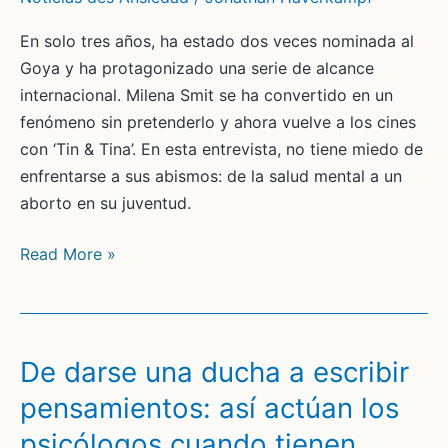
pandemia
En solo tres años, ha estado dos veces nominada al
Goya y ha protagonizado una serie de alcance
internacional. Milena Smit se ha convertido en un
fenómeno sin pretenderlo y ahora vuelve a los cines
con ‘Tin & Tina’. En esta entrevista, no tiene miedo de
enfrentarse a sus abismos: de la salud mental a un
aborto en su juventud.
Milena
Read More »
Smit:
“Siempre
he
estado
De darse una ducha a escribir
en
pensamientos: así actúan los
terapia
psicólogos cuando tienen
para