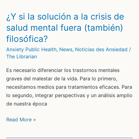
aulas:
el
¿Y si la solución a la crisis de
35%
salud mental fuera (también)
del
filosófica?
alumnado
tiene
Anxiety Public Health
,
News
,
Noticias des Ansiedad
/
prejuicios
The Librarian
hacia
Es necesario diferenciar los trastornos mentales
el
graves del malestar de la vida. Para lo primero,
colectivo
necesitamos medios para tratamientos eficaces. Para
LGTBI
lo segundo, integrar perspectivas y un análisis amplio
de nuestra época
¿Y
Read More »
si
la