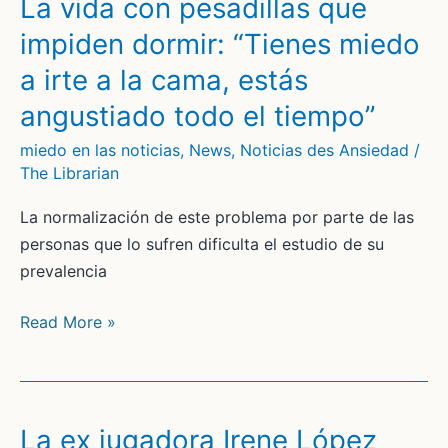
La vida con pesadillas que
vamos
impiden dormir: “Tienes miedo
de
a irte a la cama, estás
compras:
“¿Para
angustiado todo el tiempo”
quién
miedo en las noticias
,
News
,
Noticias des Ansiedad
/
hacen
The Librarian
las
tallas?”
La normalización de este problema por parte de las
personas que lo sufren dificulta el estudio de su
prevalencia
La
Read More »
vida
con
pesadillas
que
La ex jugadora Irene López