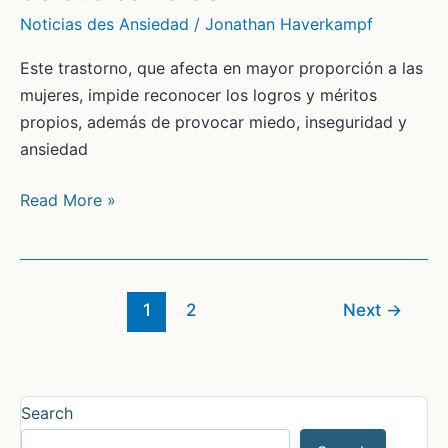
los
Noticias des Ansiedad
/
Jonathan Haverkampf
psicólogos
cuando
Este trastorno, que afecta en mayor proporción a las
tienen
mujeres, impide reconocer los logros y méritos
ansiedad
propios, además de provocar miedo, inseguridad y
ansiedad
Tres
Read More »
de
cada
cuatro
mujeres
1
2
Next
→
experimentan
el
‘síndrome
Search
del
impostor’