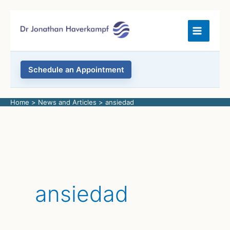
Skip
to
content
Schedule an Appointment
Home
News and Articles
ansiedad
ansiedad