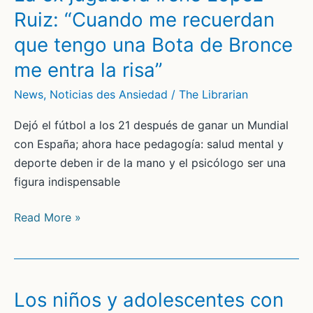
impiden
Ruiz: “Cuando me recuerdan
dormir:
que tengo una Bota de Bronce
“Tienes
miedo
me entra la risa”
a
News
,
Noticias des Ansiedad
/
The Librarian
irte
a
Dejó el fútbol a los 21 después de ganar un Mundial
la
con España; ahora hace pedagogía: salud mental y
cama,
deporte deben ir de la mano y el psicólogo ser una
estás
figura indispensable
angustiado
todo
La
Read More »
el
ex
tiempo”
jugadora
Irene
López
Los niños y adolescentes con
Ruiz: