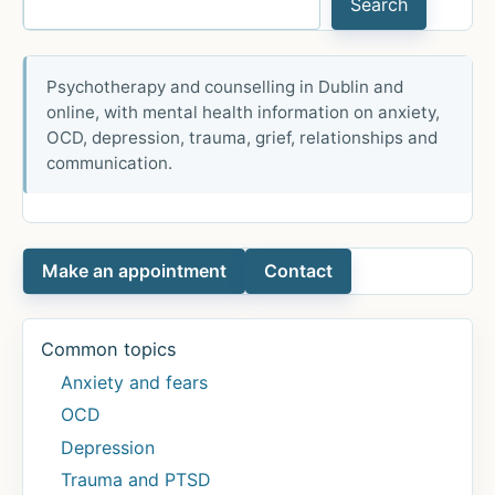
Search
en
algún
momento
Psychotherapy and counselling in Dublin and
online, with mental health information on anxiety,
de
OCD, depression, trauma, grief, relationships and
sus
communication.
carreras
Make an appointment
Contact
Common topics
Anxiety and fears
OCD
Depression
Trauma and PTSD