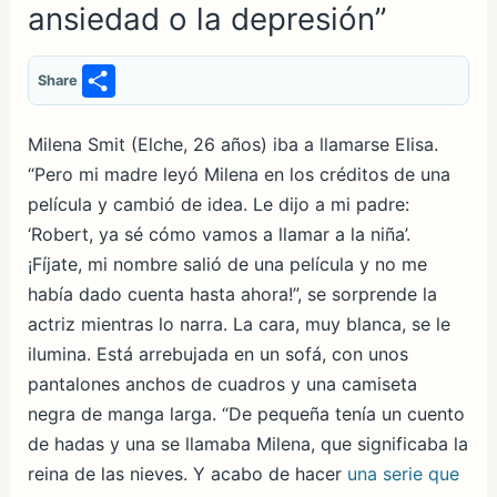
ansiedad o la depresión”
S
Share
h
ar
Milena Smit (Elche, 26 años) iba a llamarse Elisa.
“Pero mi madre leyó Milena en los créditos de una
e
película y cambió de idea. Le dijo a mi padre:
‘Robert, ya sé cómo vamos a llamar a la niña’.
¡Fíjate, mi nombre salió de una pelícu­la y no me
había dado cuenta hasta ahora!”, se sorprende la
actriz mientras lo narra. La cara, muy blanca, se le
ilumina. Está arrebujada en un sofá, con unos
pantalones anchos de cuadros y una camiseta
negra de manga larga. “De pequeña tenía un cuento
de hadas y una se llamaba Milena, que significaba la
reina de las nieves. Y acabo de hacer
una serie que