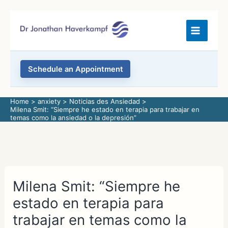
Skip
to
content
Schedule an Appointment
Home
anxiety
Noticias des Ansiedad
Milena Smit: “Siempre he estado en terapia para trabajar en
temas como la ansiedad o la depresión”
Milena Smit: “Siempre he
estado en terapia para
trabajar en temas como la