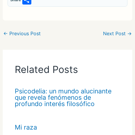
S
h
ar
e
←
Previous Post
Next Post
→
Related Posts
Psicodelia: un mundo alucinante
que revela fenómenos de
profundo interés filosófico
Mi raza